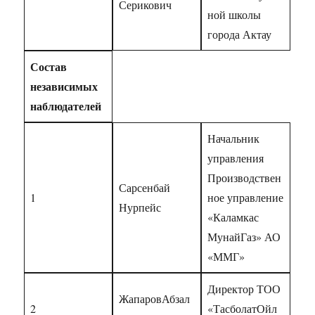
Серикович
ной школы
города Актау
Состав
независимых
наблюдателей
Начальник
управления
Производствен
Сарсенбай
1
ное управление
Нурпейс
«Каламкас
МунайГаз» АО
«ММГ»
Директор ТОО
ЖапаровАбзал
2
«ТасболатОйл