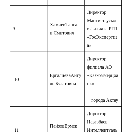
Директор
Мангистауског
ХамиевТангал
9
о филиала РГП
и Смитович
«ГосЭкспертиз
а»
Директор
филиала АО
ЕргалиеваАйгу
«Казкоммерцба
10
ль Булатовна
нк»
города Актау
Директор
Назарбаев
ПайзовЕрмек
11
Интеллектуаль