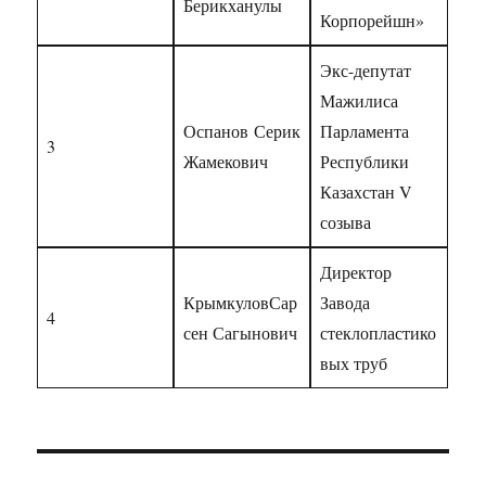
Берикханулы
Корпорейшн»
Экс-депутат
Мажилиса
Оспанов Серик
Парламента
3
Жамекович
Республики
Казахстан V
созыва
Директор
КрымкуловСар
Завода
4
сен Сагынович
стеклопластико
вых труб