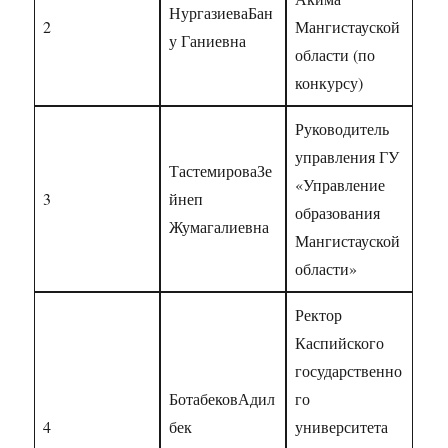
НургазиеваБан
2
Мангистауской
у Ганиевна
области (по
конкурсу)
Руководитель
управления ГУ
ТастемироваЗе
«Управление
3
йнеп
образования
Жумагалиевна
Мангистауской
области»
Ректор
Каспийского
государственно
БотабековАдил
го
4
бек
университета