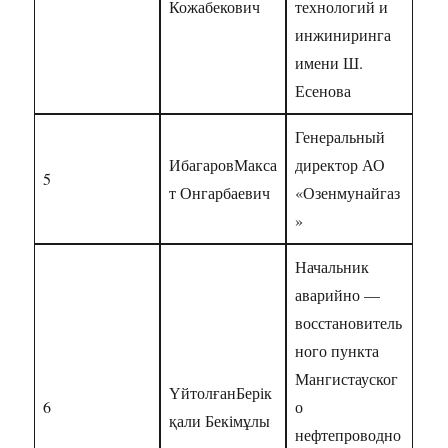
Кожабекович
технологий и
инжиниринга
имени Ш.
Есенова
Генеральный
ИбагаровМакса
директор АО
5
т Онгарбаевич
«Озенмунайгаз
»
Начальник
аварийно —
восстановитель
ного пункта
Мангистауског
ҮйтолғанБерік
6
о
қали Бекімұлы
нефтепроводно