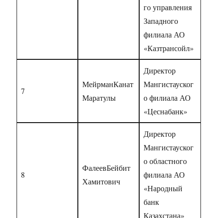
го управления
Западного
филиала АО
«Казтрансойл»
Директор
МейрманКанат
Мангистауског
7
Маратулы
о филиала АО
«Цеснабанк»
Директор
Мангистауског
о областного
ФалеевБейбит
8
филиала АО
Хамитович
«Народный
банк
Казахстана»