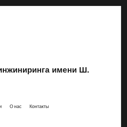
 инжиниринга имени Ш.
и
О нас
Контакты