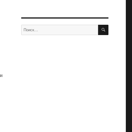
ПОИСК
Искать:
 и